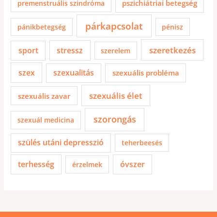
pszichiátriai betegség
premenstruális szindróma
párkapcsolat
pánikbetegség
pénisz
szeretkezés
sport
stressz
szerelem
szex
szexualitás
szexuális probléma
szexuális élet
szexuális zavar
szorongás
szexuál medicina
szülés utáni depresszió
teherbeesés
terhesség
óvszer
érzelmek