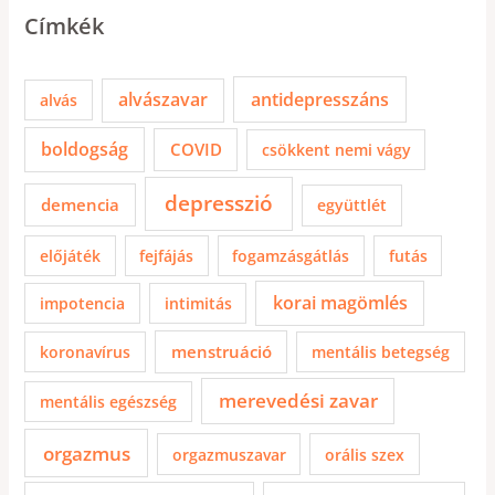
Címkék
alvászavar
antidepresszáns
alvás
boldogság
COVID
csökkent nemi vágy
depresszió
demencia
együttlét
előjáték
fejfájás
fogamzásgátlás
futás
korai magömlés
impotencia
intimitás
menstruáció
koronavírus
mentális betegség
merevedési zavar
mentális egészség
orgazmus
orgazmuszavar
orális szex