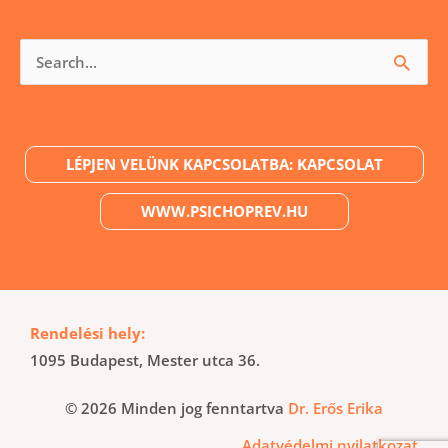
Keresés
a
következőre:
LÉPJEN VELÜNK KAPCSOLATBA: KAPCSOLAT
WWW.PSICHOPREV.HU
Rendelési hely:
1095 Budapest, Mester utca 36.
© 2026 Minden jog fenntartva
Dr. Erős Erika
Adatvédelmi nyilatkozat