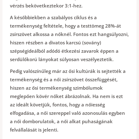
vérzés bekövetkeztekor 3:1-hez.
A későbbiekben a szabályos ciklus és a
termékenység feltétele, hogy a testtömeg 28%-át
zsírszövet alkossa a nőknél. Fontos ezt hangsúlyozni,
hiszen részben a divatos karcsú (sovány)
szépségideálból adódó étkezési zavarok éppen a
serdülőkorú lányokat súlyosan veszélyeztetik.
Pedig valószínűleg már az ősi kultúrák is sejtették a
termékenység és a női zsírszövet összefüggését,
hiszen az ősi termékenység szimbólumok
meglepően kövér nőket ábrázolnak. Ha nem is ezt
az ideált követjük, fontos, hogy a nőiesség
elfogadása, a női szereppel való azonosulás egyben
a női domborulatok, a női alkat puhaságának
felvállalását is jelenti.