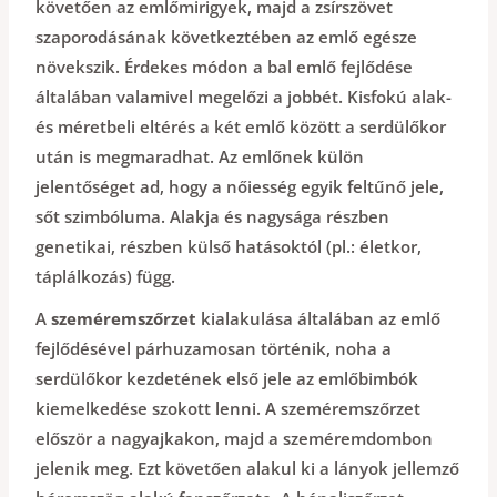
követően az emlőmirigyek, majd a zsírszövet
szaporodásának következtében az emlő egésze
növekszik. Érdekes módon a bal emlő fejlődése
általában valamivel megelőzi a jobbét. Kisfokú alak-
és méretbeli eltérés a két emlő között a serdülőkor
után is megmaradhat. Az emlőnek külön
jelentőséget ad, hogy a nőiesség egyik feltűnő jele,
sőt szimbóluma. Alakja és nagysága részben
genetikai, részben külső hatásoktól (pl.: életkor,
táplálkozás) függ.
A
szeméremszőrzet
kialakulása általában az emlő
fejlődésével párhuzamosan történik, noha a
serdülőkor kezdetének első jele az emlőbimbók
kiemelkedése szokott lenni. A szeméremszőrzet
először a nagyajkakon, majd a szeméremdombon
jelenik meg. Ezt követően alakul ki a lányok jellemző