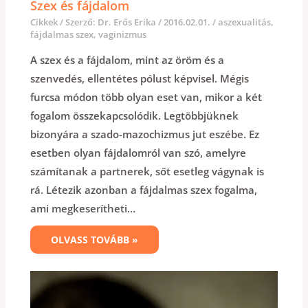
Szex és fájdalom
Cikkek
/ Szerző:
Dr. Erős Erika
/
2016.02.01.
/
aszexualitás
,
fájdalmas szex
,
vaginizmus
A szex és a fájdalom, mint az öröm és a
szenvedés, ellentétes pólust képvisel. Mégis
furcsa módon több olyan eset van, mikor a két
fogalom összekapcsolódik. Legtöbbjüknek
bizonyára a szado-mazochizmus jut eszébe. Ez
esetben olyan fájdalomról van szó, amelyre
számítanak a partnerek, sőt esetleg vágynak is
rá. Létezik azonban a fájdalmas szex fogalma,
ami megkeserítheti…
OLVASS TOVÁBB »