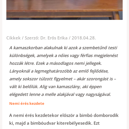
A lányok nemi érése
Cikkek
/ Szerző:
Dr. Erős Erika
/
2018.04.28.
A kamaszkorban alakulnak ki azok a szembetűnő testi
különbségek, amelyek a nőies vagy férfias megjelenést
hozzák létre. Ezek a másodlagos nemi jellegek.
Lányoknál a legmeghatározóbb az emlő fejlődése,
amely sokszor túlzott figyelmet – akár szorongást is –
vált ki belőlük. Alig van kamaszlány, aki éppen
elégedett lenne a melle alakjával vagy nagyságával.
Nemi érés kezdete
A nemi érés kezdetekor először a bimbó domborodik
ki, majd a bimbóudvar kiterebélyesedik. Ezt