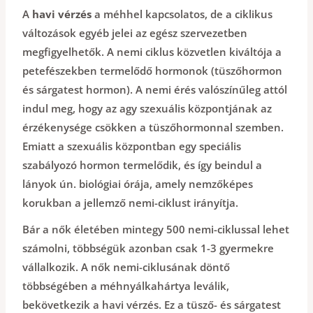
A
havi vérzés
a méhhel kapcsolatos, de a ciklikus
változások egyéb jelei az egész szervezetben
megfigyelhetők. A nemi ciklus közvetlen kiváltója a
petefészekben termelődő hormonok (tüszőhormon
és sárgatest hormon). A nemi érés valószínűleg attól
indul meg, hogy az agy szexuális központjának az
érzékenysége csökken a tüszőhormonnal szemben.
Emiatt a szexuális központban egy speciális
szabályozó hormon termelődik, és így beindul a
lányok ún. biológiai órája, amely nemzőképes
korukban a jellemző nemi-ciklust irányítja.
Bár a nők életében mintegy 500 nemi-ciklussal lehet
számolni, többségük azonban csak 1-3 gyermekre
vállalkozik. A nők nemi-ciklusának döntő
többségében a méhnyálkahártya leválik,
bekövetkezik a havi vérzés. Ez a tüsző- és sárgatest