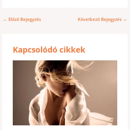
←
Előző Bejegyzés
Következő Bejegyzés
→
Kapcsolódó cikkek