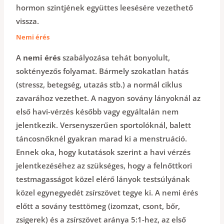
hormon szintjének együttes leesésére vezethető
vissza.
Nemi érés
A
nemi érés
szabályozása tehát bonyolult,
soktényezős folyamat. Bármely szokatlan hatás
(stressz, betegség, utazás stb.) a normál ciklus
zavarához vezethet. A nagyon sovány lányoknál az
első havi-vérzés később vagy egyáltalán nem
jelentkezik. Versenyszerűen sportolóknál, balett
táncosnőknél gyakran marad ki a menstruáció.
Ennek oka, hogy kutatások szerint a havi vérzés
jelentkezéséhez az szükséges, hogy a felnőttkori
testmagasságot közel elérő lányok testsúlyának
közel egynegyedét zsírszövet tegye ki. A nemi érés
előtt a sovány testtömeg (izomzat, csont, bőr,
zsigerek) és a zsírszövet aránya 5:1-hez, az első