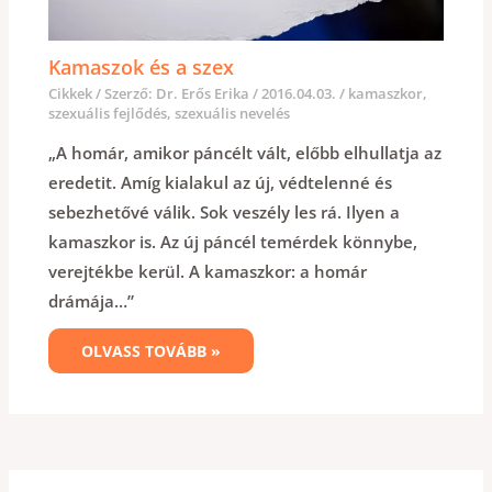
Kamaszok és a szex
Cikkek
/ Szerző:
Dr. Erős Erika
/
2016.04.03.
/
kamaszkor
,
szexuális fejlődés
,
szexuális nevelés
„A homár, amikor páncélt vált, előbb elhullatja az
eredetit. Amíg kialakul az új, védtelenné és
sebezhetővé válik. Sok veszély les rá. Ilyen a
kamaszkor is. Az új páncél temérdek könnybe,
verejtékbe kerül. A kamaszkor: a homár
drámája…”
OLVASS TOVÁBB »