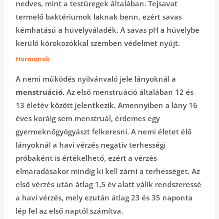
nedves, mint a testüregek általában. Tejsavat
termelő baktériumok laknak benn, ezért savas
kémhatású a hüvelyváladék. A savas pH a hüvelybe
kerülő kórokozókkal szemben védelmet nyújt.
Hormonok
A nemi működés nyilvánvaló jele lányoknál a
menstruáció
. Az első menstruáció általában 12 és
13 életév között jelentkezik. Amennyiben a lány 16
éves koráig sem menstruál, érdemes egy
gyermeknőgyógyászt felkeresni. A nemi életet élő
lányoknál a havi vérzés negatív terhességi
próbaként is értékelhető, ezért a vérzés
elmaradásakor mindig ki kell zárni a terhességet. Az
első vérzés után átlag 1,5 év alatt válik rendszeressé
a havi vérzés, mely ezután átlag 23 és 35 naponta
lép fel az első naptól számítva.