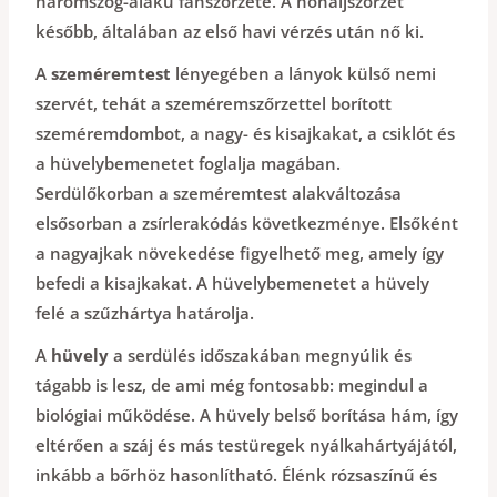
háromszög-alakú fanszőrzete. A hónaljszőrzet
később, általában az első havi vérzés után nő ki.
A
szeméremtest
lényegében a lányok külső nemi
szervét, tehát a szeméremszőrzettel borított
szeméremdombot, a nagy- és kisajkakat, a csiklót és
a hüvelybemenetet foglalja magában.
Serdülőkorban a szeméremtest alakváltozása
elsősorban a zsírlerakódás következménye. Elsőként
a nagyajkak növekedése figyelhető meg, amely így
befedi a kisajkakat. A hüvelybemenetet a hüvely
felé a szűzhártya határolja.
A
hüvely
a serdülés időszakában megnyúlik és
tágabb is lesz, de ami még fontosabb: megindul a
biológiai működése. A hüvely belső borítása hám, így
eltérően a száj és más testüregek nyálkahártyájától,
inkább a bőrhöz hasonlítható. Élénk rózsaszínű és