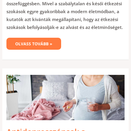
összefüggésben. Mivel a szabálytalan és késői étkezési
szokások egyre gyakoribbak a modern életmódban, a
kutatók azt kívánták megállapítani, hogy az étkezési
szokások befolyásolják-e az alvást és az életminőséget.
OLVASS TOVÁBB »
ANTIDEPRESSZÁNSOK
A
TERHESSÉG
ALATT:
ÚJ
ADATOK
AZ
AUTIZMUS
ÉS
AZ
ADHD
KOCKÁZATÁRÓL