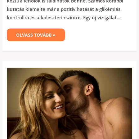
köztük fenolok is találhatók benne. Számos korábbi
kutatás kiemelte már a pozitív hatását a glikémiás
kontrollra és a koleszterinszintre. Egy új vizsgálat…
OLVASS TOVÁBB »
ORÁLIS
SZEX
VESZÉLYEI