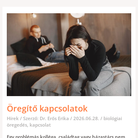
ÖREGÍTŐ
KAPCSOLATOK
Öregítő kapcsolatok
Hírek
/ Szerző:
Dr. Erős Erika
/
2026.06.28.
/
biológiai
öregedés
,
kapcsolat
Egy problémás kolléga, családtag vagy házastárs nem