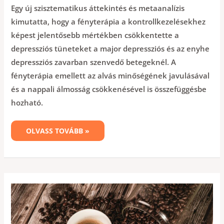
Egy új szisztematikus áttekintés és metaanalízis
kimutatta, hogy a fényterápia a kontrollkezelésekhez
képest jelentősebb mértékben csökkentette a
depressziós tüneteket a major depressziós és az enyhe
depressziós zavarban szenvedő betegeknél. A
fényterápia emellett az alvás minőségének javulásával
és a nappali álmosság csökkenésével is összefüggésbe
hozható.
OLVASS TOVÁBB »
A
MAGASABB
KOFFEINFOGYASZTÁS
ÖSSZEFÜGGÉSBE
HOZHATÓ
A