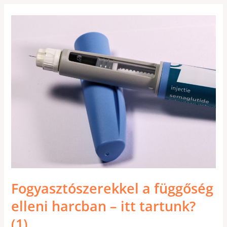
FOGYASZTÓSZEREKKEL
A
FÜGGŐSÉG
ELLENI
HARCBAN
–
ITT
TARTUNK?
(1)
Fogyasztószerekkel a függőség
elleni harcban – itt tartunk?
(1)