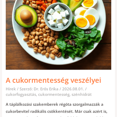
A cukormentesség veszélyei
Hírek
/ Szerző:
Dr. Erős Erika
/
2026.08.01.
/
cukorfogyasztás
,
cukormentesség
,
szénhidrát
A táplálkozási szakemberek régóta szorgalmazzák a
cukorbevitel radikális csökkentését. Már csak azért is,