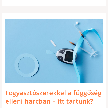
FOGYASZTÓSZEREKKEL
A
FÜGGŐSÉG
ELLENI
HARCBAN
–
ITT
TARTUNK?
(2)
Fogyasztószerekkel a függőség
elleni harcban – itt tartunk?