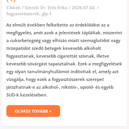
Cikkek
/ Szerző:
Dr. Erős Erika
/
2026.07.04.
/
fogyasztószerek
,
glp-1
Az elmúlt években felkeltette az érdeklődést az a
megfigyelés, amit azok a jelentések tápláltak, miszerint
a cukorbetegség vagy elhízás miatt szemaglutidot vagy
tirzepatidot szedő betegek kevesebb alkoholt
fogyasztanak, kevesebb cigarettát szívnak, illetve
kevesebb sóvárgást tapasztalnak. Ezek a megfigyelések
egy olyan tanulmányhullámot indítottak el, amely azt
vizsgálja, hogy ezek a fogyasztószerek szerepet
játszhatnak-e az alkohol-, nikotin-, opioid- és egyéb
SUD-k kezelésében.
OLVASS TOVÁBB »