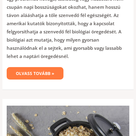
csupán napi bosszúságokat okozhat, hanem hosszú
távon alááshatja a tőle szenvedő fél egészségét. Az
amerikai kutatók bizonyították, hogy a kapcsolat
felgyorsíthatja a szenvedő fél biológiai öregedését. A
biológiai azt mutatja, hogy milyen gyorsan
használódnak el a sejtek, ami gyorsabb vagy lassabb
lehet a naptári öregedésnél.
OLVASS TOVÁBB »
ZABDIÉTA
–
KONCENTRÁLT
KOLESZTERINSZINT
CSÖKKENTÉS