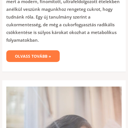
mert a modern, finomított, ultrafeldolgozott ételekben
anélkül veszünk magunkhoz rengeteg cukrot, hogy
tudnánk róla. Egy új tanulmány szerint a
cukormentesség, de még a cukorfogyasztás radikális
csökkentése is súlyos károkat okozhat a metabolikus
folyamatokban.
OLVASS TOVÁBB »
AZ
ÉTKEZÉSI
SZOKÁSOK
FONTOSAK
A
JOBB
ALVÁS
ÉS
AZ
ÉLETMINŐSÉG
SZEMPONTJÁBÓL