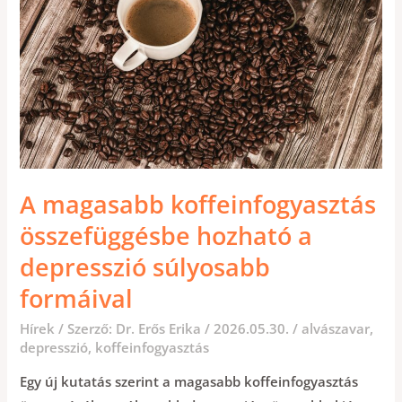
DEPRESSZIÓ
SÚLYOSABB
FORMÁIVAL
A magasabb koffeinfogyasztás
összefüggésbe hozható a
depresszió súlyosabb
formáival
Hírek
/ Szerző:
Dr. Erős Erika
/
2026.05.30.
/
alvászavar
,
depresszió
,
koffeinfogyasztás
Egy új kutatás szerint a magasabb koffeinfogyasztás