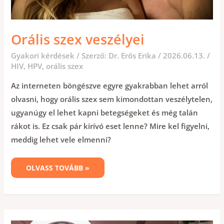
Orális szex veszélyei
Gyakori kérdések
/ Szerző:
Dr. Erős Erika
/
2026.06.13.
/
HIV
,
HPV
,
orális szex
Az interneten böngészve egyre gyakrabban lehet arról
olvasni, hogy orális szex sem kimondottan veszélytelen,
ugyanúgy el lehet kapni betegségeket és még talán
rákot is. Ez csak pár kirívó eset lenne? Mire kel figyelni,
meddig lehet vele elmenni?
OLVASS TOVÁBB »
A