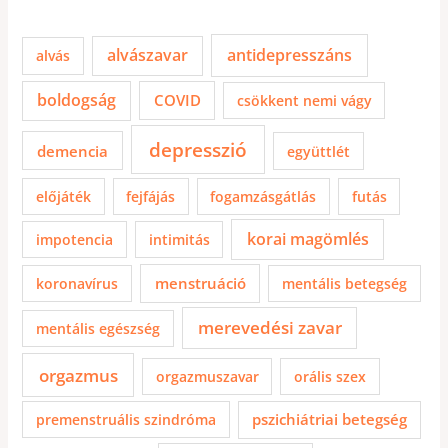
alvászavar
antidepresszáns
alvás
boldogság
COVID
csökkent nemi vágy
depresszió
demencia
együttlét
előjáték
fejfájás
fogamzásgátlás
futás
korai magömlés
impotencia
intimitás
menstruáció
koronavírus
mentális betegség
merevedési zavar
mentális egészség
orgazmus
orgazmuszavar
orális szex
pszichiátriai betegség
premenstruális szindróma