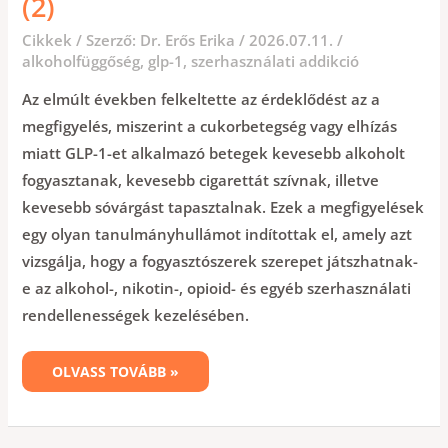
(2)
Cikkek
/ Szerző:
Dr. Erős Erika
/
2026.07.11.
/
alkoholfüggőség
,
glp-1
,
szerhasználati addikció
Az elmúlt években felkeltette az érdeklődést az a
megfigyelés, miszerint a cukorbetegség vagy elhízás
miatt GLP-1-et alkalmazó betegek kevesebb alkoholt
fogyasztanak, kevesebb cigarettát szívnak, illetve
kevesebb sóvárgást tapasztalnak. Ezek a megfigyelések
egy olyan tanulmányhullámot indítottak el, amely azt
vizsgálja, hogy a fogyasztószerek szerepet játszhatnak-
e az alkohol-, nikotin-, opioid- és egyéb szerhasználati
rendellenességek kezelésében.
OLVASS TOVÁBB »