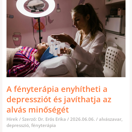
FÉNYTERÁPIA
ENYHÍTHETI
A
DEPRESSZIÓT
ÉS
JAVÍTHATJA
AZ
ALVÁS
MINŐSÉGÉT
A fényterápia enyhítheti a
depressziót és javíthatja az
alvás minőségét
Hírek
/ Szerző:
Dr. Erős Erika
/
2026.06.06.
/
alvászavar
,
depresszió
,
fényterápia