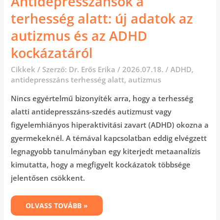
Antidepresszánsok a
terhesség alatt: új adatok az
autizmus és az ADHD
kockázatáról
Cikkek
/ Szerző:
Dr. Erős Erika
/
2026.07.18.
/
ADHD
,
antidepresszáns terhesség alatt
,
autizmus
Nincs egyértelmű bizonyíték arra, hogy a terhesség
alatti antidepresszáns-szedés autizmust vagy
figyelemhiányos hiperaktivitási zavart (ADHD) okozna a
gyermekeknél. A témával kapcsolatban eddig elvégzett
legnagyobb tanulmányban egy kiterjedt metaanalízis
kimutatta, hogy a megfigyelt kockázatok többsége
jelentősen csökkent.
OLVASS TOVÁBB »