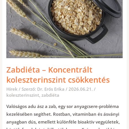
Zabdiéta – Koncentrált
koleszterinszint csökkentés
Hírek
/ Szerző:
Dr. Erős Erika
/
2026.06.21.
/
koleszterinszint
,
zabdiéta
Valóságos adu ász a zab, egy sor anyagcsere-probléma
kezelésében segíthet. Rostban, vitaminban és ásványi
anyagban dús, emellett különféle bioaktív vegyületek,