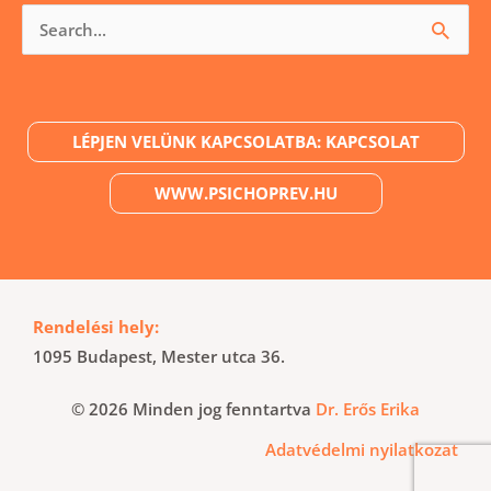
Keresés
a
következőre:
LÉPJEN VELÜNK KAPCSOLATBA: KAPCSOLAT
WWW.PSICHOPREV.HU
Rendelési hely:
1095 Budapest, Mester utca 36.
© 2026 Minden jog fenntartva
Dr. Erős Erika
Adatvédelmi nyilatkozat