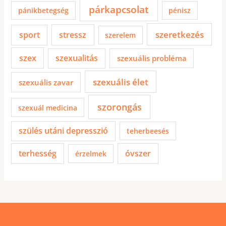
párkapcsolat
pánikbetegség
pénisz
szeretkezés
sport
stressz
szerelem
szex
szexualitás
szexuális probléma
szexuális élet
szexuális zavar
szorongás
szexuál medicina
szülés utáni depresszió
teherbeesés
terhesség
óvszer
érzelmek