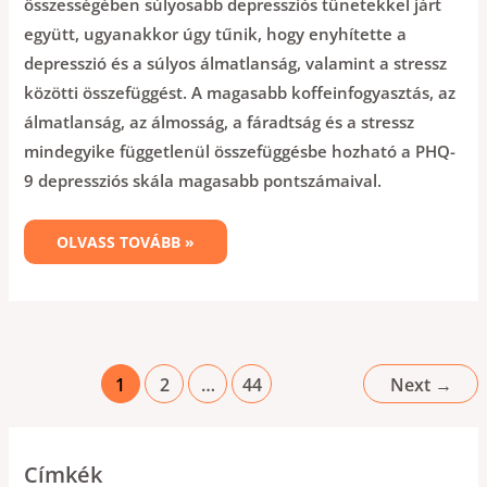
összességében súlyosabb depressziós tünetekkel járt
együtt, ugyanakkor úgy tűnik, hogy enyhítette a
depresszió és a súlyos álmatlanság, valamint a stressz
közötti összefüggést. A magasabb koffeinfogyasztás, az
álmatlanság, az álmosság, a fáradtság és a stressz
mindegyike függetlenül összefüggésbe hozható a PHQ-
9 depressziós skála magasabb pontszámaival.
OLVASS TOVÁBB »
1
2
…
44
Next
→
Címkék