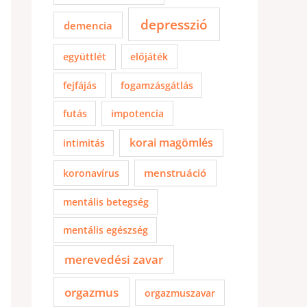
depresszió
demencia
együttlét
előjáték
fejfájás
fogamzásgátlás
futás
impotencia
korai magömlés
intimitás
menstruáció
koronavírus
mentális betegség
mentális egészség
merevedési zavar
orgazmus
orgazmuszavar