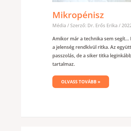
Mikropénisz
Média
/ Szerző:
Dr. Erős Erika
/
2022
Amikor már a technika sem segít… 
a jelenség rendkívül ritka. Az együ
passzolás, de a siker titka leginkáb
tartalmaz.
OLVASS TOVÁBB »