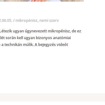
.06.05.
/
mikropénisz
,
nemi szerv
Létezik ugyan úgynevezett mikropénisz, de ez
ttlét során kell ugyan bizonyos anatómiai
b a technikán múlik. A bejegyzés videót