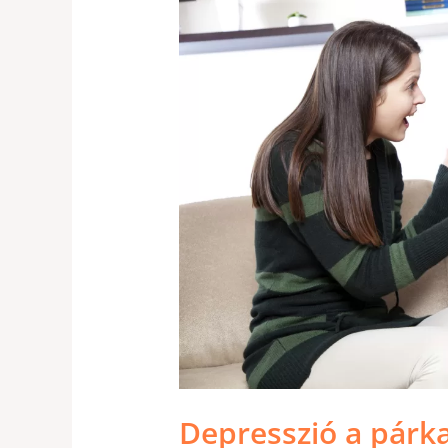
PÁRKAPCSOLATBAN
Depresszió a párk