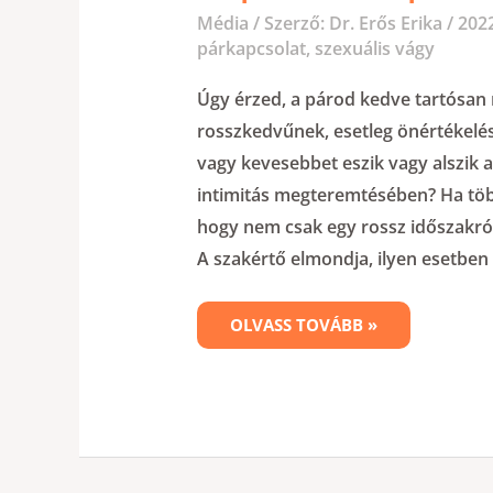
Média
/ Szerző:
Dr. Erős Erika
/
2022
párkapcsolat
,
szexuális vágy
Úgy érzed, a párod kedve tartósan 
rosszkedvűnek, esetleg önértékelés
vagy kevesebbet eszik vagy alszik
intimitás megteremtésében? Ha több 
hogy nem csak egy rossz időszakról 
A szakértő elmondja, ilyen esetben
OLVASS TOVÁBB »