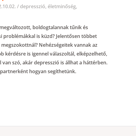
.10.02.
/
depresszió
,
életminőség
,
megváltozott, boldogtalannak tűnik és
i problémákkal is küzd? Jelentősen többet
 a megszokottnál? Nehézségeitek vannak az
kérdésre is igennel válaszoltál, elképzelhető,
van szó, akár depresszió is állhat a háttérben.
 partnerként hogyan segíthetünk.