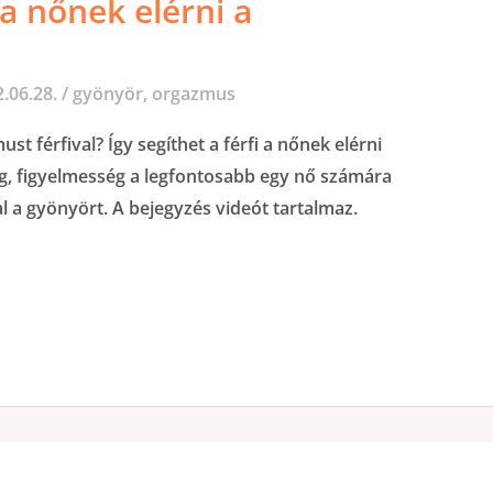
 a nőnek elérni a
.06.28.
/
gyönyör
,
orgazmus
st férfival? Így segíthet a férfi a nőnek elérni
ég, figyelmesség a legfontosabb egy nő számára
l a gyönyört. A bejegyzés videót tartalmaz.