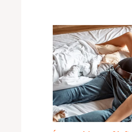
ÍGY
SEGÍTHET
A
FÉRFI
A
NŐNEK
ELÉRNI
A
GYÖNYÖRT