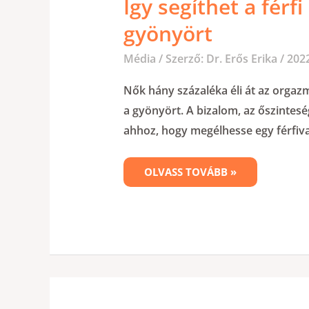
Így segíthet a férfi
gyönyört
Média
/ Szerző:
Dr. Erős Erika
/
2022
Nők hány százaléka éli át az orgazmu
a gyönyört. A bizalom, az őszintes
ahhoz, hogy megélhesse egy férfiva
OLVASS TOVÁBB »