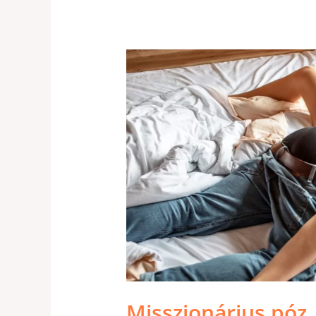
MISSZIONÁRIUS
PÓZ
Misszionárius póz