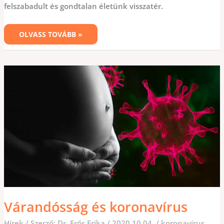
felszabadult és gondtalan életünk visszatér.
OLVASS TOVÁBB »
VÁRANDÓSSÁG
ÉS
KORONAVÍRUS
Várandósság és koronavírus
Hírek
/ Szerző:
Dr. Erős Erika
/
2020.10.04.
/
koronavírus
,