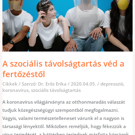
A szociális távolságtartás véd a
fertőzéstől
Cikkek
/ Szerző:
Dr. Erős Erika
/
2020.04.05.
/
depresszió
,
koronavírus
,
szociális távolságtartás
A koronavírus világjárványra az otthonmaradás válaszát
tudjuk közegészségügyi szempontból megfogalmazni.
Vagyis, valami természetelleneset várunk el a nagyon is
társasági lényektől. Miközben reméljük, hogy fékezzük a
vírus terjedését, a háttérben terjednek másfajta kórságok,