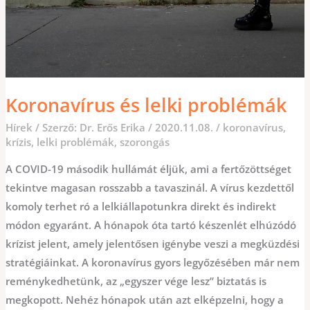
Koronavírus és lelki problémák
Hírek
/ Szerző:
Dr. Erős Erika
/
2020.11.08.
/
koronavírus
,
krízis
,
lelki problémák
,
szorongás
A COVID-19 második hullámát éljük, ami a fertőzöttséget
tekintve magasan rosszabb a tavaszinál. A vírus kezdettől
komoly terhet ró a lelkiállapotunkra direkt és indirekt
módon egyaránt. A hónapok óta tartó készenlét elhúzódó
krízist jelent, amely jelentősen igénybe veszi a megküzdési
stratégiáinkat. A koronavírus gyors legyőzésében már nem
reménykedhetünk, az „egyszer vége lesz” biztatás is
megkopott. Nehéz hónapok után azt elképzelni, hogy a