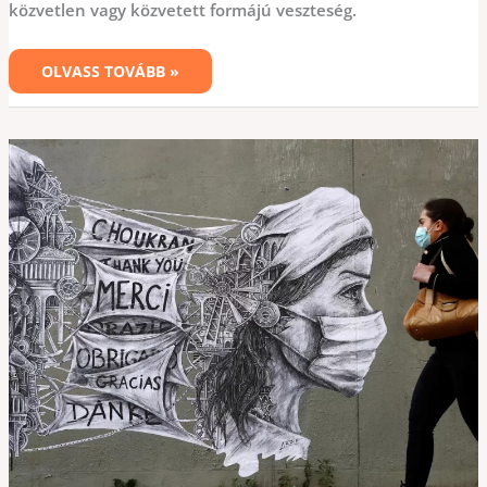
közvetlen vagy közvetett formájú veszteség.
OLVASS TOVÁBB »
KORONAVÍRUS
ÉS
LELKI
PROBLÉMÁK