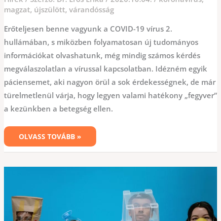
magzat
,
újszülött
,
várandósság
Erőteljesen benne vagyunk a COVID-19 vírus 2.
hullámában, s miközben folyamatosan új tudományos
információkat olvashatunk, még mindig számos kérdés
megválaszolatlan a vírussal kapcsolatban. Idézném egyik
páciensemet, aki nagyon örül a sok érdekességnek, de már
türelmetlenül várja, hogy legyen valami hatékony „fegyver”
a kezünkben a betegség ellen.
OLVASS TOVÁBB »
A
SZOCIÁLIS
TÁVOLSÁGTARTÁS
VÉD
A
FERTŐZÉSTŐL