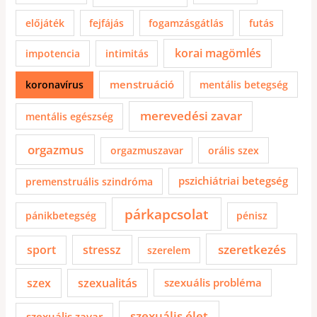
előjáték
fejfájás
fogamzásgátlás
futás
korai magömlés
impotencia
intimitás
menstruáció
koronavírus
mentális betegség
merevedési zavar
mentális egészség
orgazmus
orgazmuszavar
orális szex
pszichiátriai betegség
premenstruális szindróma
párkapcsolat
pánikbetegség
pénisz
szeretkezés
sport
stressz
szerelem
szex
szexualitás
szexuális probléma
szexuális élet
szexuális zavar