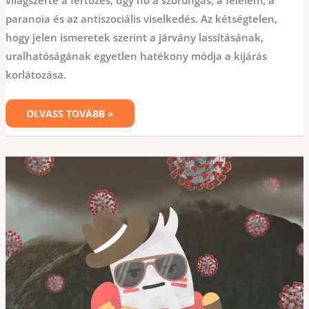
világszerte a fertőzés, úgy nő a szorongás, a félelem, a
paranoia és az antiszociális viselkedés. Az kétségtelen,
hogy jelen ismeretek szerint a járvány lassításának,
uralhatóságának egyetlen hatékony módja a kijárás
korlátozása.
OLVASS TOVÁBB »
JÁRVÁNY
ÉS
LÉLEK