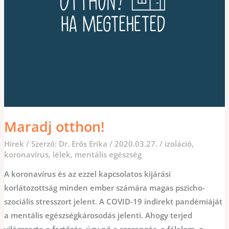
Maradj otthon!
Hírek
/ Szerző:
Dr. Erős Erika
/
2020.03.27.
/
izoláció
,
koronavírus
,
lélek
,
mentális egészség
A koronavírus és az ezzel kapcsolatos kijárási
korlátozottság minden ember számára magas pszicho-
szociális stresszort jelent. A COVID-19 indirekt pandémiáját
a mentális egészségkárosodás jelenti. Ahogy terjed