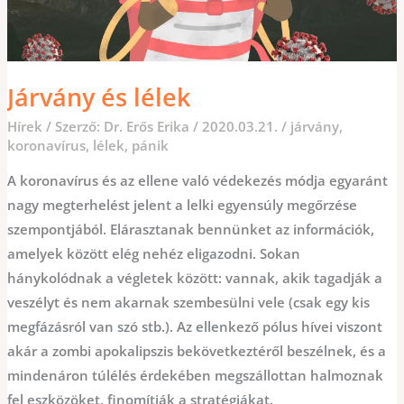
Járvány és lélek
Hírek
/ Szerző:
Dr. Erős Erika
/
2020.03.21.
/
járvány
,
koronavírus
,
lélek
,
pánik
A koronavírus és az ellene való védekezés módja egyaránt
nagy megterhelést jelent a lelki egyensúly megőrzése
szempontjából. Elárasztanak bennünket az információk,
amelyek között elég nehéz eligazodni. Sokan
hánykolódnak a végletek között: vannak, akik tagadják a
veszélyt és nem akarnak szembesülni vele (csak egy kis
megfázásról van szó stb.). Az ellenkező pólus hívei viszont
akár a zombi apokalipszis bekövetkeztéről beszélnek, és a
mindenáron túlélés érdekében megszállottan halmoznak
fel eszközöket, finomítják a stratégiákat.