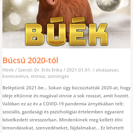
Búcsú 2020-tól
Hírek
/ Szerző:
Dr. Erős Erika
/
2021.01.01.
/
alvászavar
,
koronavírus
,
stressz
,
szorongás
Beléptünk 2021-be… Sokan úgy búcsúztatták 2020-at, hogy
ideje eltűnnie és magával vinnie a sok rosszat, amit hozott.
Valóban ez az év a COVID-19 pandemia árnyékában telt:
szociális, gazdasági és pszichológiai értelemben egyaránt
bővelkedett stresszorban. Mindenkinek meg kellett élni
lemondásokat, szenvedéseket, fájdalmakat… Ez lehetett