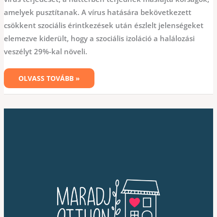
amelyek pusztítanak. A vírus hatására bekövetkezett
csökkent szociális érintkezések után észlelt jelenségeket
elemezve kiderült, hogy a szociális izoláció a halálozási
veszélyt 29%-kal növeli.
OLVASS TOVÁBB »
MARADJ
OTTHON!