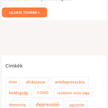
OLVASS TOVÁBB »
Címkék
alvászavar
antidepresszáns
alvás
boldogság
COVID
csökkent nemi vágy
depresszió
demencia
együttlét