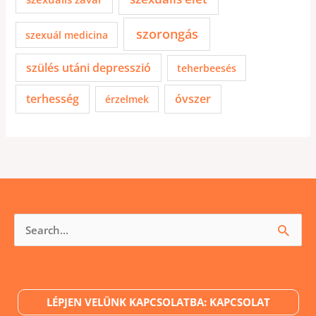
szorongás
szexuál medicina
szülés utáni depresszió
teherbeesés
terhesség
óvszer
érzelmek
Keresés
a
következőre:
LÉPJEN VELÜNK KAPCSOLATBA: KAPCSOLAT