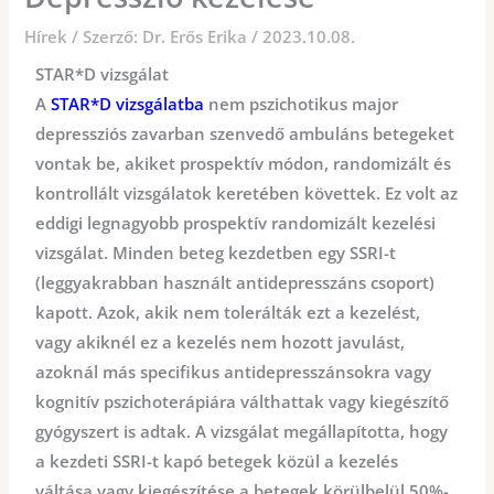
Hírek
/ Szerző:
Dr. Erős Erika
/
2023.10.08.
STAR*D vizsgálat
A
STAR*D vizsgálatba
nem pszichotikus major
depressziós zavarban szenvedő ambuláns betegeket
vontak be, akiket prospektív módon, randomizált és
kontrollált vizsgálatok keretében követtek. Ez volt az
eddigi legnagyobb prospektív randomizált kezelési
vizsgálat. Minden beteg kezdetben egy SSRI-t
(leggyakrabban használt antidepresszáns csoport)
kapott. Azok, akik nem tolerálták ezt a kezelést,
vagy akiknél ez a kezelés nem hozott javulást,
azoknál más specifikus antidepresszánsokra vagy
kognitív pszichoterápiára válthattak vagy kiegészítő
gyógyszert is adtak. A vizsgálat megállapította, hogy
a kezdeti SSRI-t kapó betegek közül a kezelés
váltása vagy kiegészítése a betegek körülbelül 50%-