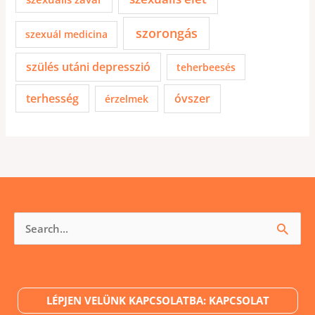
szorongás
szexuál medicina
szülés utáni depresszió
teherbeesés
terhesség
óvszer
érzelmek
Keresés
a
következőre:
LÉPJEN VELÜNK KAPCSOLATBA: KAPCSOLAT