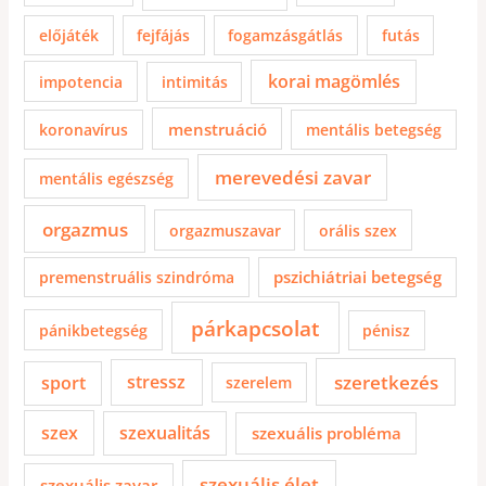
előjáték
fejfájás
fogamzásgátlás
futás
korai magömlés
impotencia
intimitás
menstruáció
koronavírus
mentális betegség
merevedési zavar
mentális egészség
orgazmus
orgazmuszavar
orális szex
pszichiátriai betegség
premenstruális szindróma
párkapcsolat
pánikbetegség
pénisz
szeretkezés
sport
stressz
szerelem
szex
szexualitás
szexuális probléma
szexuális élet
szexuális zavar