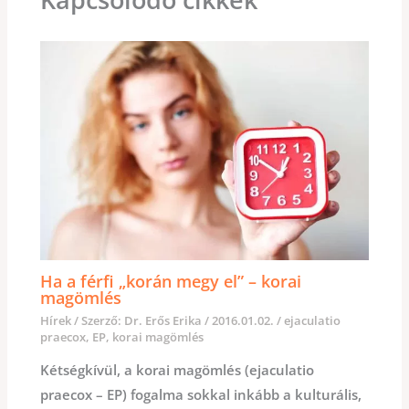
Ha a férfi „korán megy el” – korai
magömlés
Hírek
/ Szerző:
Dr. Erős Erika
/
2016.01.02.
/
ejaculatio
praecox
,
EP
,
korai magömlés
Kétségkívül, a korai magömlés (ejaculatio
praecox – EP) fogalma sokkal inkább a kulturális,