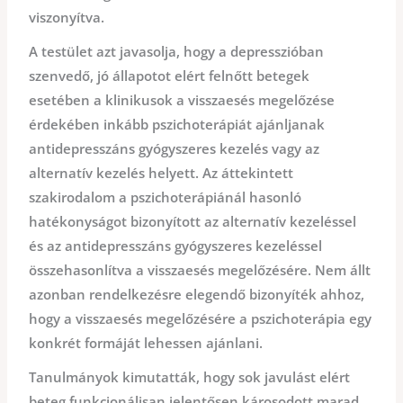
viszonyítva.
A testület azt javasolja, hogy a depresszióban
szenvedő, jó állapotot elért felnőtt betegek
esetében a klinikusok a visszaesés megelőzése
érdekében inkább pszichoterápiát ajánljanak
antidepresszáns gyógyszeres kezelés vagy az
alternatív kezelés helyett. Az áttekintett
szakirodalom a pszichoterápiánál hasonló
hatékonyságot bizonyított az alternatív kezeléssel
és az antidepresszáns gyógyszeres kezeléssel
összehasonlítva a visszaesés megelőzésére. Nem állt
azonban rendelkezésre elegendő bizonyíték ahhoz,
hogy a visszaesés megelőzésére a pszichoterápia egy
konkrét formáját lehessen ajánlani.
Tanulmányok kimutatták, hogy sok javulást elért
beteg funkcionálisan jelentősen károsodott marad,