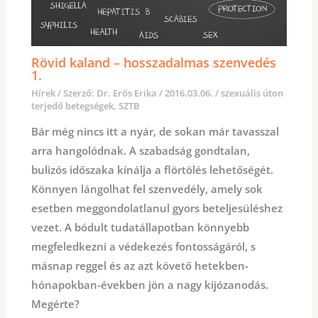
Rövid kaland – hosszadalmas szenvedés
1.
Hírek
/ Szerző:
Dr. Erős Erika
/
2016.03.06.
/
szexuális úton
terjedő betegségek
,
SZTB
Bár még nincs itt a nyár, de sokan már tavasszal
arra hangolódnak. A szabadság gondtalan,
bulizós időszaka kínálja a flörtölés lehetőségét.
Könnyen lángolhat fel szenvedély, amely sok
esetben meggondolatlanul gyors beteljesüléshez
vezet. A bódult tudatállapotban könnyebb
megfeledkezni a védekezés fontosságáról, s
másnap reggel és az azt követő hetekben-
hónapokban-években jön a nagy kijózanodás.
Megérte?