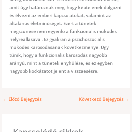
amit úgy határoznak meg, hogy képtelenek dolgozni
és élvezni az emberi kapcsolatokat, valamint az
általános életminőséget. Ezért a tünetek
megszűnése nem egyenlő a funkcionális működés
helyreállásával. Ez gyakran a pszichoszociális
működés károsodásának következménye. Úgy
tűnik, hogy a funkcionális károsodás nagyobb
arányú, mint a tünetek enyhülése, és ez egyben
nagyobb kockázatot jelent a visszaesésre.
←
Előző Bejegyzés
Következő Bejegyzés
→
Kapcsolódó cikkek