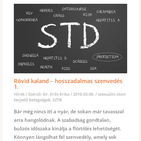
Rövid kaland – hosszadalmas szenvedés
1.
Hírek
/ Szerző:
Dr. Erős Erika
/
2016.03.06.
/
szexuális úton
terjedő betegségek
,
SZTB
Bár még nincs itt a nyár, de sokan már tavasszal
arra hangolódnak. A szabadság gondtalan,
bulizós időszaka kínálja a flörtölés lehetőségét.
Könnyen lángolhat fel szenvedély, amely sok