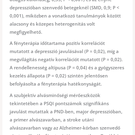
depresszióban szenvedő betegeknél (SMD, 0,9; P <
0,001), miközben a vonatkozó tanulmányok között
alacsony és közepes heterogenitás volt
megfigyelhető.
A fényterápia időtartama pozitív korrelációt
mutatott a depresszió javulásával (P = 0,02), míg a
megvilágítás negatív korrelációt mutatott (P = 0,02).
A rendellenesség altípusa (P = 0,04) és a gyógyszeres
kezelés állapota (P = 0,02) szintén jelentősen
befolyásolta a fényterápia hatékonyságát.
A szubjektív alvásminőségi mérőeszközök
tekintetében a PSQI pontszámok szignifikáns
javulást mutattak a PND-ben, major depresszióban,
a primer alvászavarban, a stroke utáni
alvászavarban vagy az Alzheimer-kórban szenvedő