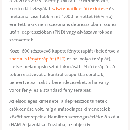
A 2020 és 2025 között publikált 19 randomizált,
kontrollált vizsgálat
szisztematikus áttekintése
és
metaanalízise több mint 1.000 felnőttet (66% nő)
érintett, akik nem szezonális depresszióban, szülés
utáni depresszióban (PND) vagy alvászavarokban
szenvedtek.
Közel 600 résztvevő kapott fényterápiát (beleértve a
speciális fényterápiát (BLT)
és az ibolya terápiát),
illetve melanopsin szint fokozását célzó terápiát. A
többi résztvevőt a kontrollcsoportba sorolták,
beleértve az inaktív berendezéseket, a halvány
vörös fény- és a standard fény terápiát.
Az elsődleges kimenetel a depressziós tünetek
csökkenése volt, míg a másodlagos kimenetelek
között szerepelt a Hamilton szorongásértékelő skála
(HAM-A) javulása. Továbbá, az objektív