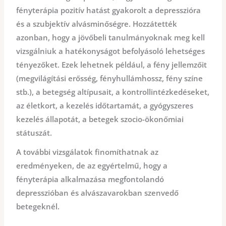
fényterápia pozitív hatást gyakorolt a depresszióra
és a szubjektív alvásminőségre. Hozzátették
azonban, hogy a jövőbeli tanulmányoknak meg kell
vizsgálniuk a hatékonyságot befolyásoló lehetséges
tényezőket. Ezek lehetnek például, a fény jellemzőit
(megvilágítási erősség, fényhullámhossz, fény színe
stb.), a betegség altípusait, a kontrollintézkedéseket,
az életkort, a kezelés időtartamát, a gyógyszeres
kezelés állapotát, a betegek szocio-ökonőmiai
státuszát.
A további vizsgálatok finomíthatnak az
eredményeken, de az egyértelmű, hogy a
fényterápia alkalmazása megfontolandó
depresszióban és alvászavarokban szenvedő
betegeknél.