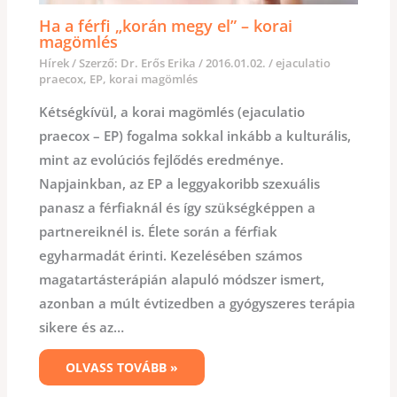
Ha a férfi „korán megy el” – korai
magömlés
Hírek
/ Szerző:
Dr. Erős Erika
/
2016.01.02.
/
ejaculatio
praecox
,
EP
,
korai magömlés
Kétségkívül, a korai magömlés (ejaculatio
praecox – EP) fogalma sokkal inkább a kulturális,
mint az evolúciós fejlődés eredménye.
Napjainkban, az EP a leggyakoribb szexuális
panasz a férfiaknál és így szükségképpen a
partnereiknél is. Élete során a férfiak
egyharmadát érinti. Kezelésében számos
magatartásterápián alapuló módszer ismert,
azonban a múlt évtizedben a gyógyszeres terápia
sikere és az…
OLVASS TOVÁBB »