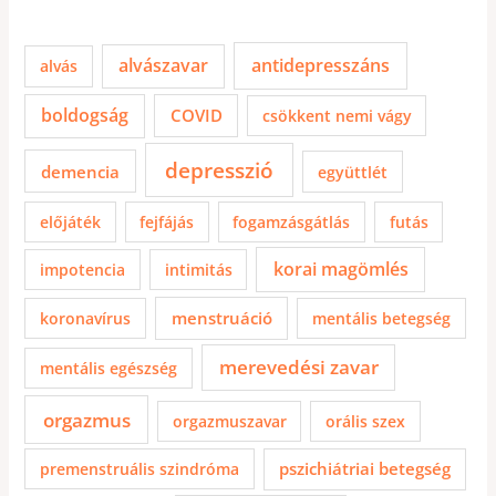
alvászavar
antidepresszáns
alvás
boldogság
COVID
csökkent nemi vágy
depresszió
demencia
együttlét
előjáték
fejfájás
fogamzásgátlás
futás
korai magömlés
impotencia
intimitás
menstruáció
koronavírus
mentális betegség
merevedési zavar
mentális egészség
orgazmus
orgazmuszavar
orális szex
pszichiátriai betegség
premenstruális szindróma