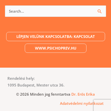
Keresés
a
következőre:
LÉPJEN VELÜNK KAPCSOLATBA: KAPCSOLAT
WWW.PSICHOPREV.HU
Rendelési hely:
1095 Budapest, Mester utca 36.
© 2026 Minden jog fenntartva
Dr. Erős Erika
Adatvédelmi nyilatkozat