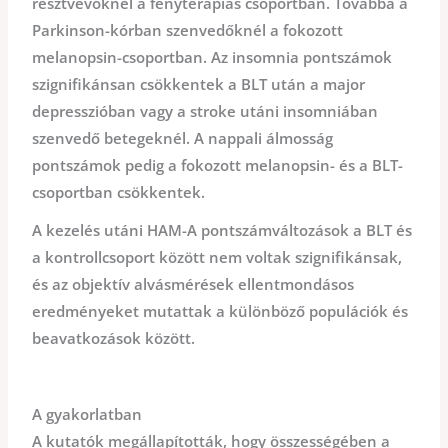
résztvevőknél a fényterápiás csoportban. Továbbá a
Parkinson-kórban szenvedőknél a fokozott
melanopsin-csoportban. Az insomnia pontszámok
szignifikánsan csökkentek a BLT után a major
depresszióban vagy a stroke utáni insomniában
szenvedő betegeknél. A nappali álmosság
pontszámok pedig a fokozott melanopsin- és a BLT-
csoportban csökkentek.
A kezelés utáni HAM-A pontszámváltozások a BLT és
a kontrollcsoport között nem voltak szignifikánsak,
és az objektív alvásmérések ellentmondásos
eredményeket mutattak a különböző populációk és
beavatkozások között.
A gyakorlatban
A kutatók megállapították, hogy összességében a