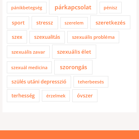
párkapcsolat
pánikbetegség
pénisz
szeretkezés
sport
stressz
szerelem
szex
szexualitás
szexuális probléma
szexuális élet
szexuális zavar
szorongás
szexuál medicina
szülés utáni depresszió
teherbeesés
terhesség
óvszer
érzelmek