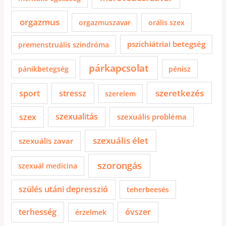
orgazmus
orgazmuszavar
orális szex
pszichiátriai betegség
premenstruális szindróma
párkapcsolat
pánikbetegség
pénisz
szeretkezés
sport
stressz
szerelem
szex
szexualitás
szexuális probléma
szexuális élet
szexuális zavar
szorongás
szexuál medicina
szülés utáni depresszió
teherbeesés
terhesség
óvszer
érzelmek