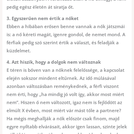
pedig egész életén át siratja őt.
3. Egyszerűen nem értik a nőket
Ebben a hibában erősen benne vannak a nők játszmái
is: a nő kéreti magát, igenre gondol, de nemet mond. A
férfiak pedig szó szerint értik a választ, és feladják a
küzdelmet.
4. Azt hiszik, hogy a dolgok nem változnak
E téren is bőven van a nőknek felelőssége, a kapcsolat
elején sokszor mindent eltűrnek. Az idő múlásával
azonban változásban reménykednek, a férfi viszont
nem érti, hogy „ha mindig jó volt így, akkor most miért
nem”. Hiszen ő nem változott, igaz nem is fejlődött az
elmúlt X évben, most miért vár mást tőle a partnere?
Ha mégis meghallják a nők először csak finom, majd
egyre nyíltabb elvárásait, akkor igen lassan, szinte jelek