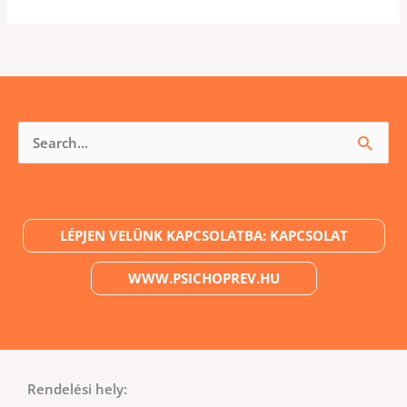
Keresés
a
következőre:
LÉPJEN VELÜNK KAPCSOLATBA: KAPCSOLAT
WWW.PSICHOPREV.HU
Rendelési hely: