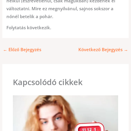
nélkül (észrevétlenül, csak magukban) kezdenek el
változtatni. Mire ez megnyilvánul, sajnos sokszor a
nőnél betelik a pohár.
Folytatás következik.
←
Előző Bejegyzés
Következő Bejegyzés
→
Kapcsolódó cikkek