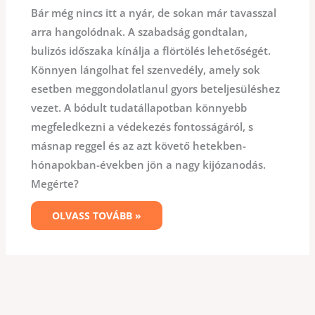
Bár még nincs itt a nyár, de sokan már tavasszal
arra hangolódnak. A szabadság gondtalan,
bulizós időszaka kínálja a flörtölés lehetőségét.
Könnyen lángolhat fel szenvedély, amely sok
esetben meggondolatlanul gyors beteljesüléshez
vezet. A bódult tudatállapotban könnyebb
megfeledkezni a védekezés fontosságáról, s
másnap reggel és az azt követő hetekben-
hónapokban-években jön a nagy kijózanodás.
Megérte?
OLVASS TOVÁBB »