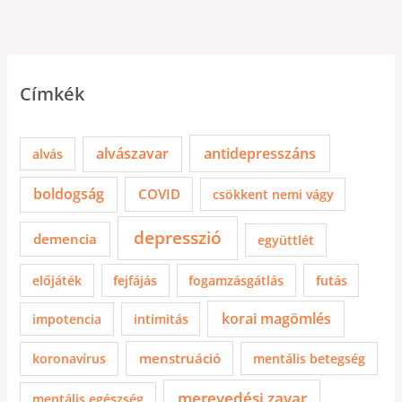
Címkék
alvászavar
antidepresszáns
alvás
boldogság
COVID
csökkent nemi vágy
depresszió
demencia
együttlét
előjáték
fejfájás
fogamzásgátlás
futás
korai magömlés
impotencia
intimitás
menstruáció
koronavírus
mentális betegség
merevedési zavar
mentális egészség