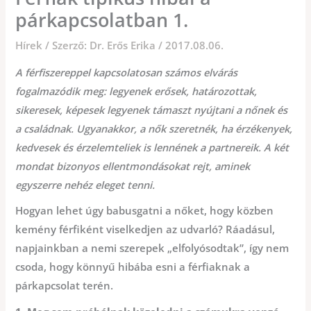
párkapcsolatban 1.
Hírek
/ Szerző:
Dr. Erős Erika
/
2017.08.06.
A férfiszereppel kapcsolatosan számos elvárás
fogalmazódik meg: legyenek erősek, határozottak,
sikeresek, képesek legyenek támaszt nyújtani a nőnek és
a családnak. Ugyanakkor, a nők szeretnék, ha érzékenyek,
kedvesek és érzelemteliek is lennének a partnereik. A két
mondat bizonyos ellentmondásokat rejt, aminek
egyszerre nehéz eleget tenni.
Hogyan lehet úgy babusgatni a nőket, hogy közben
kemény férfiként viselkedjen az udvarló? Ráadásul,
napjainkban a nemi szerepek „elfolyósodtak”, így nem
csoda, hogy könnyű hibába esni a férfiaknak a
párkapcsolat terén.