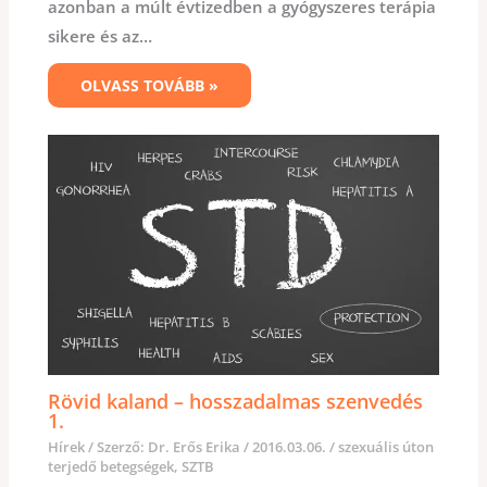
azonban a múlt évtizedben a gyógyszeres terápia
sikere és az…
OLVASS TOVÁBB »
Rövid kaland – hosszadalmas szenvedés
1.
Hírek
/ Szerző:
Dr. Erős Erika
/
2016.03.06.
/
szexuális úton
terjedő betegségek
,
SZTB