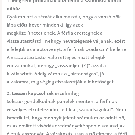
1. Meg sem próbálnak közeledni a számukra vonzó
nőhöz
Gyakran azt a sémát alkalmazzák, hogy a vonzó nők
lába előtt hever mindenki, így azok
megközelíthetetlenek. A férfiak rettegnek a
visszautasítástól, nehogy nevetségessé váljanak, ezért
elfelejtik az alaptörvényt: a férfinak „vadászni” kellene.
A visszautasítástól való rettegés miatt elrejtik
vonzalmukat, nehogy „visszaéljen (?!)” azzal a
kiválasztott. Addig várnak a „biztonságos”, jó
alkalomra, míg végleg elszalasztják a lehetőséget.
2. Lassan kapcsolnak érzelmileg
Sokszor gondolkodnak panelek mentén: a férfinak
veszélyes elköteleződni, féltik a „szabadságukat”. Nem
ismerik fel, hogy mennyit jelent számukra az adott nő,
és az említett vívódás eredményeképpen elszalasztják
életük asszonyát. A várakozás után a nő elmegy, a férfi