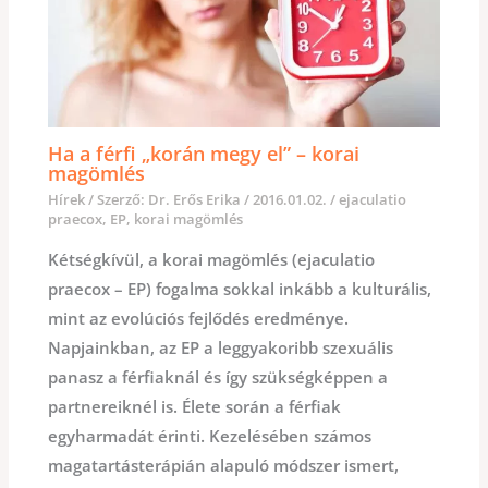
Ha a férfi „korán megy el” – korai
magömlés
Hírek
/ Szerző:
Dr. Erős Erika
/
2016.01.02.
/
ejaculatio
praecox
,
EP
,
korai magömlés
Kétségkívül, a korai magömlés (ejaculatio
praecox – EP) fogalma sokkal inkább a kulturális,
mint az evolúciós fejlődés eredménye.
Napjainkban, az EP a leggyakoribb szexuális
panasz a férfiaknál és így szükségképpen a
partnereiknél is. Élete során a férfiak
egyharmadát érinti. Kezelésében számos
magatartásterápián alapuló módszer ismert,