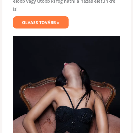
előbb vagy utóbb ki fog hatni a házas életünkre
is!
OLVASS TOVÁBB »