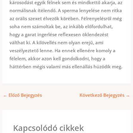
károsodást egyik félnek sem és mindkettő akarja, az
normálisnak ítélendő. A sperma lenyelése nem ritka
az orális szexet élvezők körében. Félrenyelésről még
soha nem számoltak be, az inkább előfordulhat,
hogy a garat ingerlése reflexesen öklendezést
válthat ki. A kilövellés nem olyan erejű, ami
veszélyeztető lenne. Ha ennek ellenére komoly a
félelem, akkor azon kell gondolkodni, hogy a
háttérben mégis valami más ellenállás húzódik meg.
←
Előző Bejegyzés
Következő Bejegyzés
→
Kapcsolódó cikkek