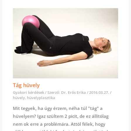
Tág hüvely
Gyakori kérdések
/ Szerző:
Dr. Erős Erika
/
2016.03.27.
/
hüvely
,
hüvelyplasztika
Mit tegyek, ha úgy érzem, néha túl "tág" a
hüvelyem? Igaz szültem 2 picit, de ez állítólag
nem ok erre a problémára. Attól félek, hogy