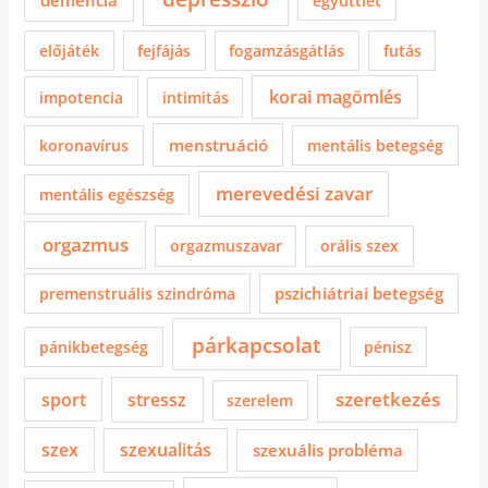
demencia
együttlét
előjáték
fejfájás
fogamzásgátlás
futás
korai magömlés
impotencia
intimitás
menstruáció
koronavírus
mentális betegség
merevedési zavar
mentális egészség
orgazmus
orgazmuszavar
orális szex
pszichiátriai betegség
premenstruális szindróma
párkapcsolat
pánikbetegség
pénisz
szeretkezés
sport
stressz
szerelem
szex
szexualitás
szexuális probléma