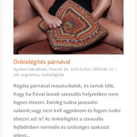
Önkielégítés párnával
Gyakori kérdések
/ Szerző:
Dr. Erős Erika
/
2016.06.12.
/
női orgazmus
,
önkielégítés
Régóta párnával maszturbálok, és tartok tőle,
hogy ha fiúval leszek szexuális helyzetben nem
fogom élvezni. Esetleg tudna javasolni
valamit,vagy nem kell aggódnom és fogom tudni
élvezni azt is? Az önkielégítés a szexuális
fejlődésben normális és szükséges szakaszt
jelent...