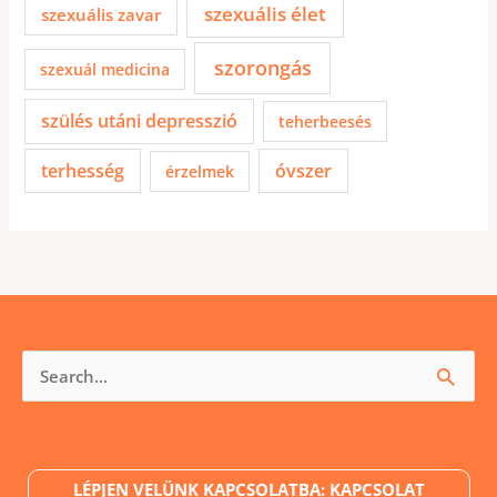
szexuális élet
szexuális zavar
szorongás
szexuál medicina
szülés utáni depresszió
teherbeesés
terhesség
óvszer
érzelmek
Keresés
a
következőre:
LÉPJEN VELÜNK KAPCSOLATBA: KAPCSOLAT