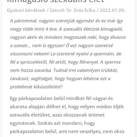
Gyakori kérdések
/ Szerző:
Dr. Erős Erika
/
2022.01.09.
A párommal, nagyon szeretjük egymást és ez már így
megy több mint 4 éve. A szexuális életünk kimagasló,
nagyon aktív és mindent megteszek neki, hogy élvezze
a szexet… nem is egyszer! Ő ezt nagyon szeretné
viszonozni nekem! Le szeretné nyelni a spermám, de
fél a spricceléstől, fél attól, hogy félrenyel. A sperma
nem hozza zavarba. Tudnál írni valamilyen trükköt,
tanácsot, segítséget, hogy hogyan lehetne ezt a
problémát kiküszöbölni?
Egy párkapcsolaton belül mindkét fél vágyai és
akarata alapján dőlhet el, hogy milyen módon éljék
szexuális életüket, azaz okozzanak örömet
egymásnak. Szokás azt mondani, hogy
párkapcsolaton belül, ami nem veszélyes, nem okoz