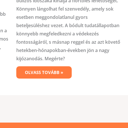
bulizós időszaka kínálja a flörtölés lehetőségét.
Könnyen lángolhat fel szenvedély, amely sok
ibb
esetben meggondolatlanul gyors
beteljesüléshez vezet. A bódult tudatállapotban
án a
könnyebb megfeledkezni a védekezés
ámos
fontosságáról, s másnap reggel és az azt követő
,
hetekben-hónapokban-években jön a nagy
kijózanodás. Megérte?
OLVASS TOVÁBB »