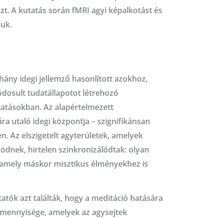
zt. A kutatás során fMRI agyi képalkotást és
luk.
hány idegi jellemző hasonlított azokhoz,
osult tudatállapotot létrehozó
atásokban. Az alapértelmezett
 utaló idegi központja – szignifikánsan
n. Az elszigetelt agyterületek, amelyek
dnek, hirtelen szinkronizálódtak: olyan
, amely máskor misztikus élményekhez is
atók azt találták, hogy a meditáció hatására
 mennyisége, amelyek az agysejtek