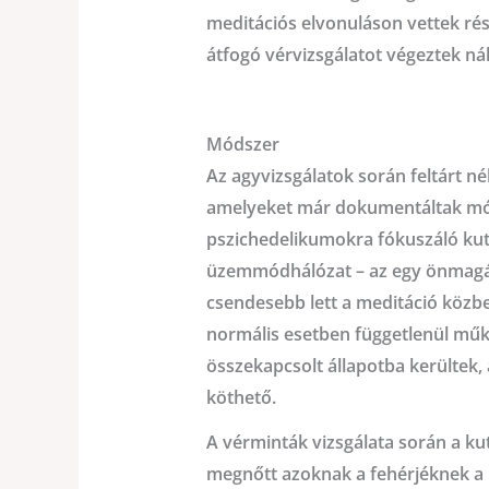
meditációs elvonuláson vettek rés
átfogó vérvizsgálatot végeztek ná
Módszer
Az agyvizsgálatok során feltárt né
amelyeket már dokumentáltak mód
pszichedelikumokra fókuszáló kut
üzemmódhálózat – az egy önmagára
csendesebb lett a meditáció közbe
normális esetben függetlenül műkö
összekapcsolt állapotba kerültek
köthető.
A vérminták vizsgálata során a kut
megnőtt azoknak a fehérjéknek a