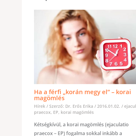
Ha a férfi „korán megy el” – korai
magömlés
Hírek
/ Szerző:
Dr. Erős Erika
/
2016.01.02.
/
ejacu
praecox
,
EP
,
korai magömlés
Kétségkívül, a korai magömlés (ejaculatio
praecox – EP) fogalma sokkal inkább a