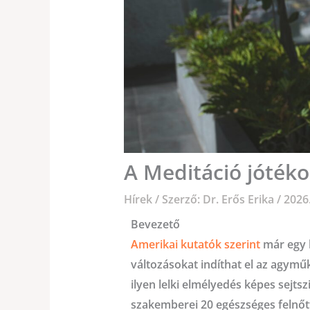
A Meditáció jóték
Hírek
/ Szerző:
Dr. Erős Erika
/
2026.
Bevezető
Amerikai kutatók szerint
már egy h
változásokat indíthat el az agymű
ilyen lelki elmélyedés képes sejts
szakemberei 20 egészséges felnőt