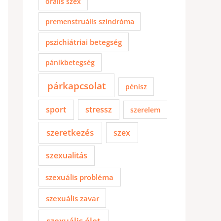
orális szex
premenstruális szindróma
pszichiátriai betegség
pánikbetegség
párkapcsolat
pénisz
sport
stressz
szerelem
szeretkezés
szex
szexualitás
szexuális probléma
szexuális zavar
szexuális élet