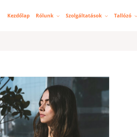
Kezdőlap
Rólunk
Szolgáltatások
Tallózó