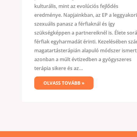
kulturális, mint az evolúciós fejlődés
eredménye. Napjainkban, az EP a leggyakor
szexuális panasz a férfiaknál és így
szükségképpen a partnereiknél is. Élete sor
férfiak egyharmadát érinti. Kezelésében sz
magatartásterápián alapuló módszer ismert
azonban a múlt évtizedben a gyógyszeres
terápia sikere és az…
OLVASS TOVÁBB »