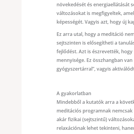
növekedését és energiaellátását se
változásokat is megfigyeltek, ame
képességét. Vagyis azt, hogy új kap
Ez arra utal, hogy a meditáció nem
sejtszinten is elősegítheti a tanul
fejlődést. Azt is észrevették, hog
mennyisége. Ez összhangban van a 
gyógyszertárral”, vagyis aktiválód
A gyakorlatban
Mindebből a kutatók arra a követke
meditációs programnak nemcsak l
akár fizikai (sejtszintű) változáso
relaxációnak lehet tekinteni, han