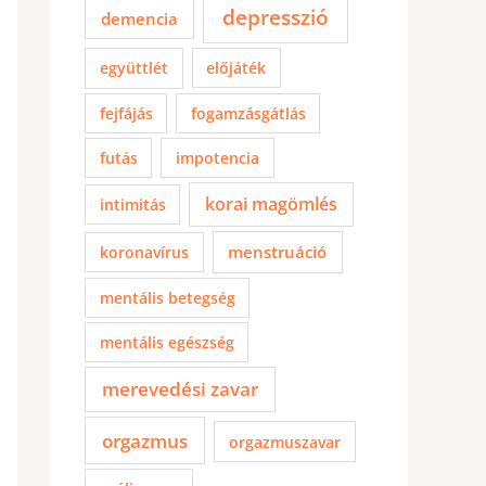
depresszió
demencia
együttlét
előjáték
fejfájás
fogamzásgátlás
futás
impotencia
korai magömlés
intimitás
menstruáció
koronavírus
mentális betegség
mentális egészség
merevedési zavar
orgazmus
orgazmuszavar