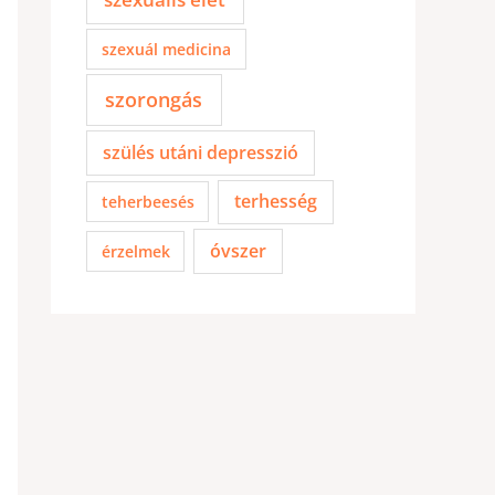
szexuál medicina
szorongás
szülés utáni depresszió
terhesség
teherbeesés
óvszer
érzelmek