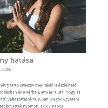
ony hatása
02.04.
étig tartó intenzív meditáció is észlelhető
ködésben és a vérben, ami arra utal, hogy az
zintű változtatásokra. A San Diego-i Egyetem
tet követtek nyomon, akik 7 napos