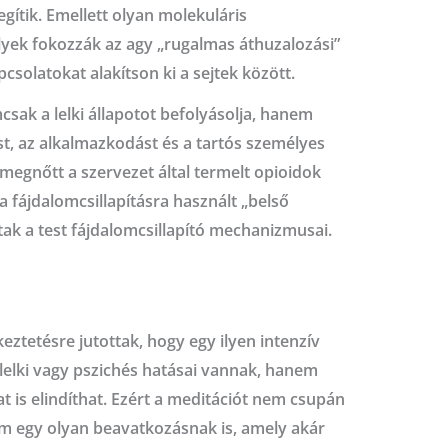
gítik. Emellett olyan molekuláris
lyek fokozzák az agy „rugalmas áthuzalozási”
csolatokat alakítson ki a sejtek között.
csak a lelki állapotot befolyásolja, hanem
ást, az alkalmazkodást és a tartós személyes
y megnőtt a szervezet által termelt opioidok
fájdalomcsillapításra használt „belső
tak a test fájdalomcsillapító mechanizmusai.
ztetésre jutottak, hogy egy ilyen intenzív
elki vagy pszichés hatásai vannak, hanem
kat is elindíthat. Ezért a meditációt nem csupán
em egy olyan beavatkozásnak is, amely akár