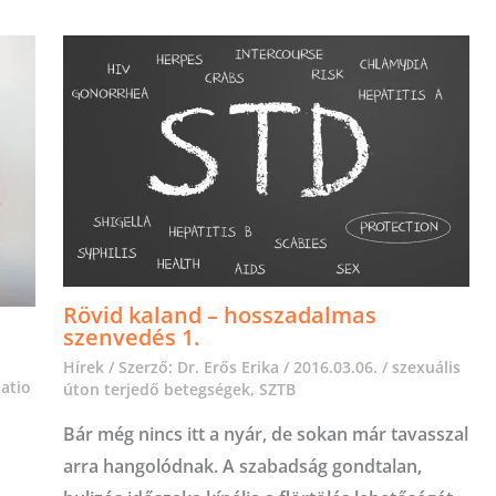
Rövid kaland – hosszadalmas
szenvedés 1.
Hírek
/ Szerző:
Dr. Erős Erika
/
2016.03.06.
/
szexuális
latio
úton terjedő betegségek
,
SZTB
Bár még nincs itt a nyár, de sokan már tavasszal
arra hangolódnak. A szabadság gondtalan,