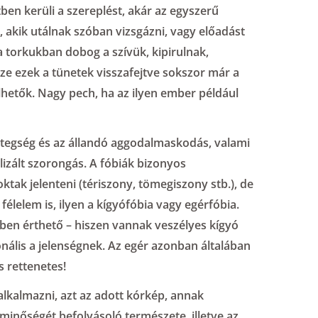
en kerüli a szereplést, akár az egyszerű
k, akik utálnak szóban vizsgázni, vagy előadást
 a torkukban dobog a szívük, kipirulnak,
ze ezek a tünetek visszafejtve sokszor már a
lhetők. Nagy pech, ha az ilyen ember például
tegség és az állandó aggodalmaskodás, valami
lizált szorongás. A fóbiák bizonyos
ktak jelenteni (tériszony, tömegiszony stb.), de
félelem is, ilyen a kígyófóbia vagy egérfóbia.
zben érthető – hiszen vannak veszélyes kígyó
ionális a jelenségnek. Az egér azonban általában
s rettenetes!
alkalmazni, azt az adott kórkép, annak
tminőségét befolyásoló természete, illetve az