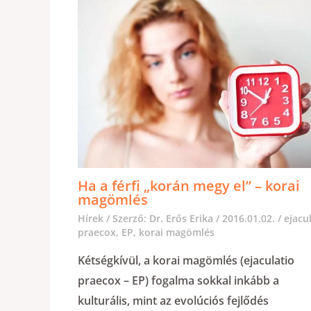
Ha a férfi „korán megy el” – korai
magömlés
Hírek
/ Szerző:
Dr. Erős Erika
/
2016.01.02.
/
ejacu
praecox
,
EP
,
korai magömlés
Kétségkívül, a korai magömlés (ejaculatio
praecox – EP) fogalma sokkal inkább a
kulturális, mint az evolúciós fejlődés