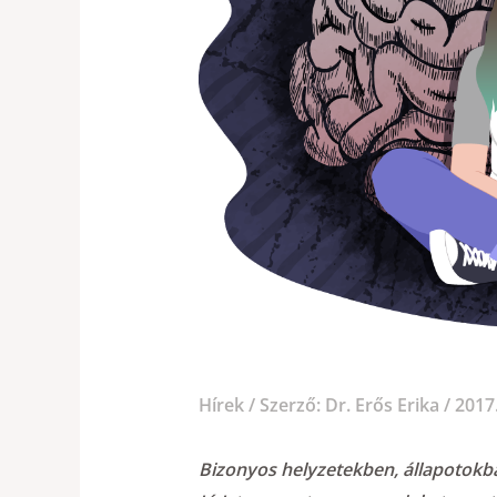
SZORONGÁS… BET
Hírek
/ Szerző:
Dr. Erős Erika
/
2017.
Bizonyos helyzetekben, állapotokb