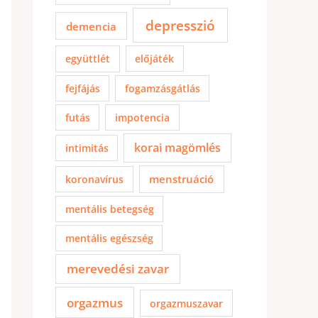
depresszió
demencia
együttlét
előjáték
fejfájás
fogamzásgátlás
futás
impotencia
korai magömlés
intimitás
menstruáció
koronavírus
mentális betegség
mentális egészség
merevedési zavar
orgazmus
orgazmuszavar