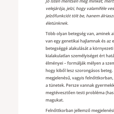
Jó Isten mentsen meg minket, mert 
velejárója, jelzi, hogy valamiféle 
jelzőfunkciót tölt be, hanem álriasz
életünknek.
Több olyan betegség van, aminek a
van egy genetikai hajlamnak és az 
betegséggé alakulását a környezet
kialakulatlan személyiséget ért hat
élményei – formálják mélyen a szem
hogy kiből lesz szorongásos beteg.
megjelenésű, vagyis felnőttkorban,
a tünetek. Persze vannak gyermekk
megtévesztően testi probléma (hasi 
magukat.
Felnőttkorban jellemző megjelenési 