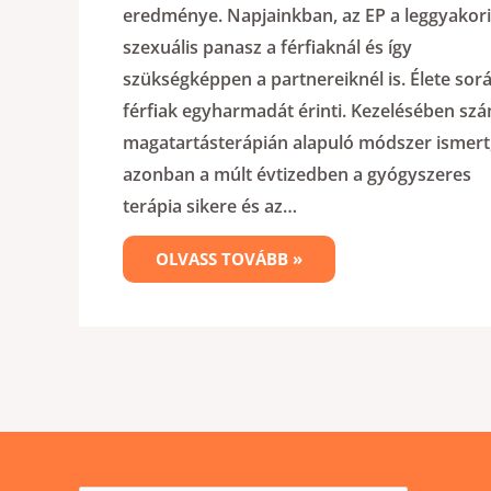
eredménye. Napjainkban, az EP a leggyakor
szexuális panasz a férfiaknál és így
szükségképpen a partnereiknél is. Élete sor
férfiak egyharmadát érinti. Kezelésében sz
magatartásterápián alapuló módszer ismert
azonban a múlt évtizedben a gyógyszeres
terápia sikere és az…
OLVASS TOVÁBB »