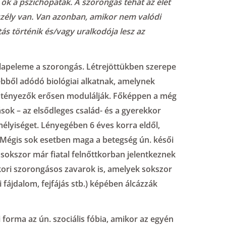
ők a pszichopaták. A szorongás tehát az élet
veszély van. Van azonban, amikor nem valódi
tás történik és/vagy uralkodója lesz az
lapeleme a szorongás. Létrejöttükben szerepe
ebből adódó biológiai alkatnak, amelynek
i tényezők erősen modulálják. Főképpen a még
ások – az elsődleges család- és a gyerekkor
élyiséget. Lényegében 6 éves korra eldől,
 Mégis sok esetben maga a betegség ún. késői
 sokszor már fiatal felnőttkorban jelentkeznek
ori szorongásos zavarok is, amelyek sokszor
fájdalom, fejfájás stb.) képében álcázzák
forma az ún. szociális fóbia, amikor az egyén