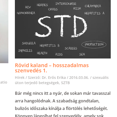
Rövid kaland – hosszadalmas
szenvedés 1.
Hírek
/ Szerző:
Dr. Erős Erika
/
2016.03.06.
/
szexuális
latio
úton terjedő betegségek
,
SZTB
Bár még nincs itt a nyár, de sokan már tavasszal
arra hangolódnak. A szabadság gondtalan,
bulizós időszaka kínálja a flörtölés lehetőségét.
Könnyen lángolhat fel szenvedély, amely sok