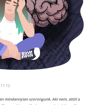
EGSÉG VAGY ÁLLAPOT?
11.12.
an mindannyian szorongunk. Aki nem, attól a