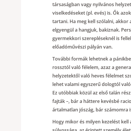
társaságban vagy nyilvános helyzetb
viselkedéseket (pl. evés) is. Ők azo
tartani. Ha meg kell szólalni, akkor
elgyengül a hangjuk, bakiznak. Pers
gyermekkori szerepléseknél is felle
előadóművészi pályán van.
További formák lehetnek a pánikbe
rossztól való félelem, azaz a genera
helyzetektől való heves félelmet szo
lehet valami egyszerű dologtól való 
Ez utóbbiak közül az első talán rés
fajták –, bár a háttere kevésbé rac
ártalmatlan jószág, bár számomra i
Hogy mikor és milyen kezelést kell 
súlyossága, az érintett személy éle