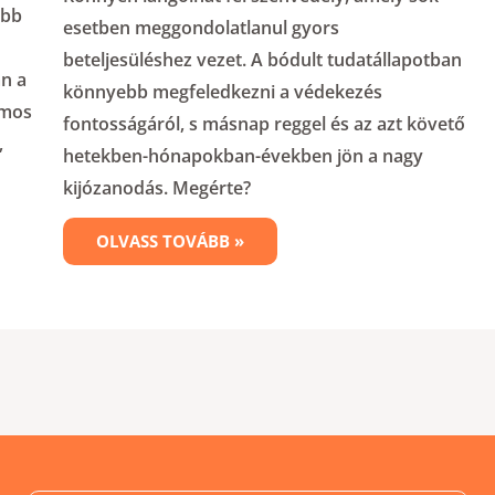
ibb
esetben meggondolatlanul gyors
beteljesüléshez vezet. A bódult tudatállapotban
án a
könnyebb megfeledkezni a védekezés
ámos
fontosságáról, s másnap reggel és az azt követő
,
hetekben-hónapokban-években jön a nagy
kijózanodás. Megérte?
OLVASS TOVÁBB »