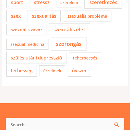
szeretkezés
sport
stressz
szerelem
szex
szexualitás
szexuális probléma
szexuális élet
szexuális zavar
szorongás
szexuál medicina
szülés utáni depresszió
teherbeesés
terhesség
óvszer
érzelmek
Keresés