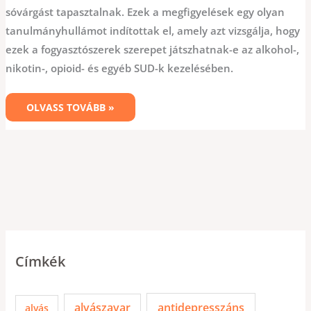
sóvárgást tapasztalnak. Ezek a megfigyelések egy olyan
tanulmányhullámot indítottak el, amely azt vizsgálja, hogy
ezek a fogyasztószerek szerepet játszhatnak-e az alkohol-,
nikotin-, opioid- és egyéb SUD-k kezelésében.
OLVASS TOVÁBB »
Címkék
alvászavar
antidepresszáns
alvás