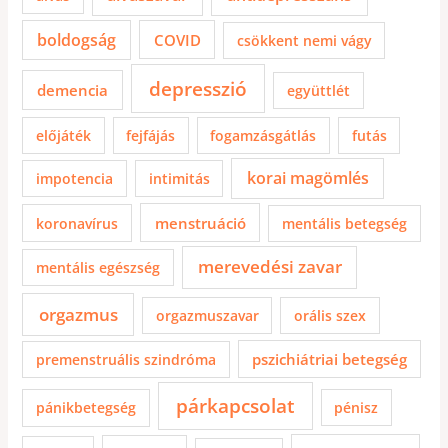
boldogság
COVID
csökkent nemi vágy
depresszió
demencia
együttlét
előjáték
fejfájás
fogamzásgátlás
futás
korai magömlés
impotencia
intimitás
menstruáció
koronavírus
mentális betegség
merevedési zavar
mentális egészség
orgazmus
orgazmuszavar
orális szex
pszichiátriai betegség
premenstruális szindróma
párkapcsolat
pánikbetegség
pénisz