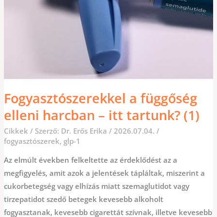
Fogyasztószerekkel a függőség
elleni harcban – itt tartunk? (1)
Cikkek
/ Szerző:
Dr. Erős Erika
/
2026.07.04.
/
fogyasztószerek
,
glp-1
Az elmúlt években felkeltette az érdeklődést az a
megfigyelés, amit azok a jelentések tápláltak, miszerint a
cukorbetegség vagy elhízás miatt szemaglutidot vagy
tirzepatidot szedő betegek kevesebb alkoholt
fogyasztanak, kevesebb cigarettát szívnak, illetve kevesebb