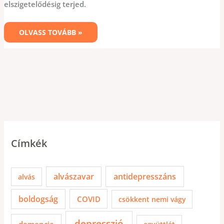
elszigetelődésig terjed.
OLVASS TOVÁBB »
Címkék
alvászavar
antidepresszáns
alvás
boldogság
COVID
csökkent nemi vágy
depresszió
demencia