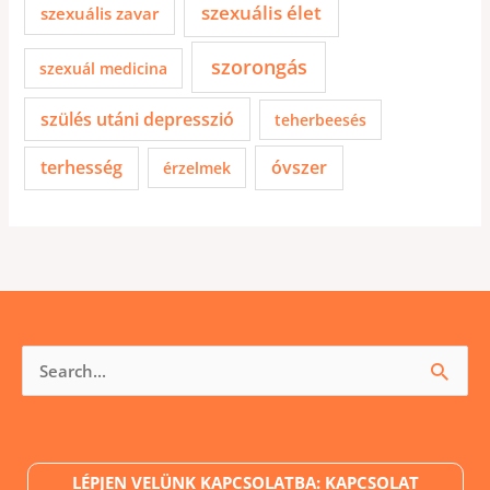
szexuális élet
szexuális zavar
szorongás
szexuál medicina
szülés utáni depresszió
teherbeesés
terhesség
óvszer
érzelmek
Keresés
a
következőre:
LÉPJEN VELÜNK KAPCSOLATBA: KAPCSOLAT