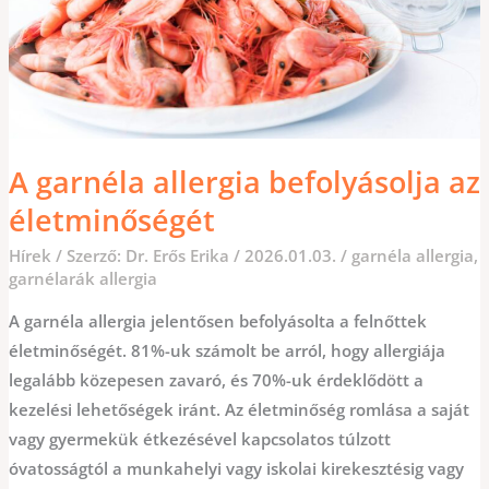
A garnéla allergia befolyásolja az
életminőségét
Hírek
/ Szerző:
Dr. Erős Erika
/
2026.01.03.
/
garnéla allergia
,
garnélarák allergia
A garnéla allergia jelentősen befolyásolta a felnőttek
életminőségét. 81%-uk számolt be arról, hogy allergiája
legalább közepesen zavaró, és 70%-uk érdeklődött a
kezelési lehetőségek iránt. Az életminőség romlása a saját
vagy gyermekük étkezésével kapcsolatos túlzott
óvatosságtól a munkahelyi vagy iskolai kirekesztésig vagy