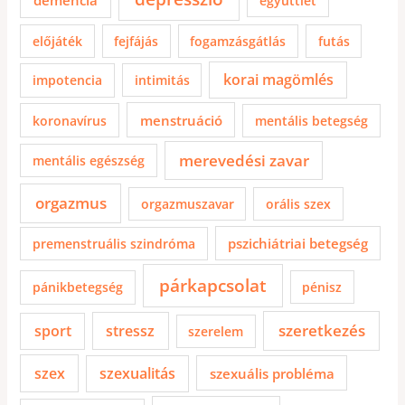
együttlét
előjáték
fejfájás
fogamzásgátlás
futás
korai magömlés
impotencia
intimitás
menstruáció
koronavírus
mentális betegség
merevedési zavar
mentális egészség
orgazmus
orgazmuszavar
orális szex
pszichiátriai betegség
premenstruális szindróma
párkapcsolat
pánikbetegség
pénisz
szeretkezés
sport
stressz
szerelem
szex
szexualitás
szexuális probléma