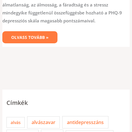
álmatlanság, az álmosság, a fáradtság és a stressz
mindegyike függetlenül összefüggésbe hozható a PHQ-9
depressziós skála magasabb pontszámaival.
OLVASS TOVÁBB »
Címkék
alvászavar
antidepresszáns
alvás