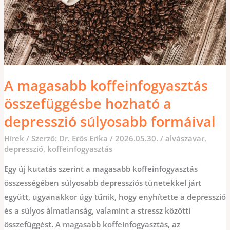
A magasabb koffeinfogyasztás
összefüggésbe hozható a
depresszió súlyosabb formáival
Hírek
/ Szerző:
Dr. Erős Erika
/
2026.05.30.
/
alvászavar
,
depresszió
,
koffeinfogyasztás
Egy új kutatás szerint a magasabb koffeinfogyasztás
összességében súlyosabb depressziós tünetekkel járt
együtt, ugyanakkor úgy tűnik, hogy enyhítette a depresszió
és a súlyos álmatlanság, valamint a stressz közötti
összefüggést. A magasabb koffeinfogyasztás, az