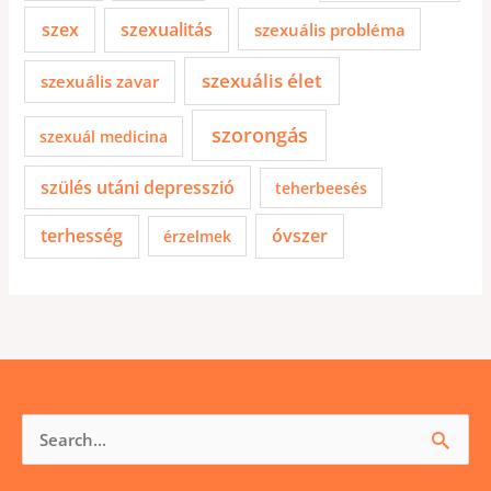
szex
szexualitás
szexuális probléma
szexuális élet
szexuális zavar
szorongás
szexuál medicina
szülés utáni depresszió
teherbeesés
terhesség
óvszer
érzelmek
Keresés
a