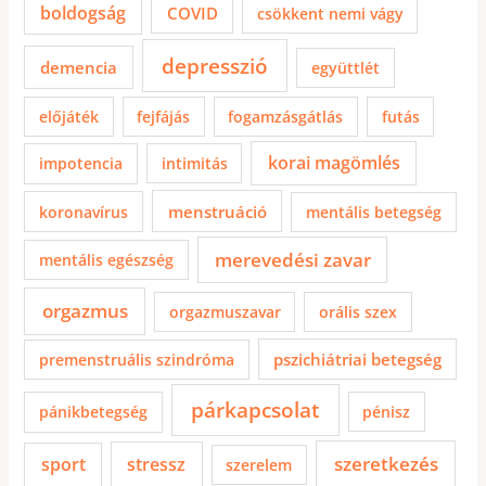
boldogság
COVID
csökkent nemi vágy
depresszió
demencia
együttlét
előjáték
fejfájás
fogamzásgátlás
futás
korai magömlés
impotencia
intimitás
menstruáció
koronavírus
mentális betegség
merevedési zavar
mentális egészség
orgazmus
orgazmuszavar
orális szex
pszichiátriai betegség
premenstruális szindróma
párkapcsolat
pánikbetegség
pénisz
szeretkezés
sport
stressz
szerelem